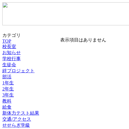
カテゴリ
表示項目はありません
TOP
校長室
お知らせ
学校行事
生徒会
絆プロジェクト
部活
1年生
2年生
3年生
教科
給食
新体力テスト結果
交通/アクセス
せせらぎ学級