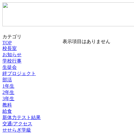
カテゴリ
表示項目はありません
TOP
校長室
お知らせ
学校行事
生徒会
絆プロジェクト
部活
1年生
2年生
3年生
教科
給食
新体力テスト結果
交通/アクセス
せせらぎ学級