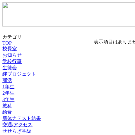
カテゴリ
表示項目はありま
TOP
校長室
お知らせ
学校行事
生徒会
絆プロジェクト
部活
1年生
2年生
3年生
教科
給食
新体力テスト結果
交通/アクセス
せせらぎ学級