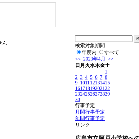
せん
検索対象期間
年度内
すべて
<<
2023年4月
>>
日
月
火
水
木
金
土
1
2
3
4
5
6
7
8
9
10
11
12
13
14
15
16
17
18
19
20
21
22
23
24
25
26
27
28
29
30
行事予定
月間行事予定
年間行事予定
リンク
広島市立阿戸小学校へ