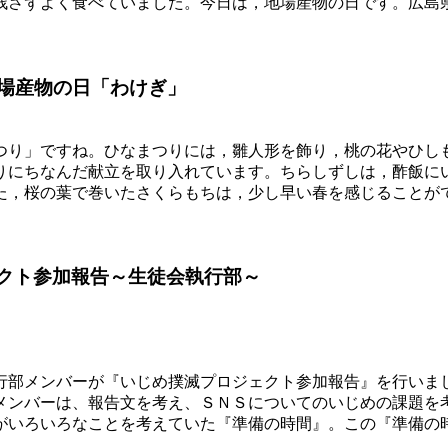
残さずよく食べていました。今日は，地場産物の日です。広島
地場産物の日「わけぎ」
つり」ですね。ひなまつりには，雛人形を飾り，桃の花やひし
りにちなんだ献立を取り入れています。ちらしずしは，酢飯に
た，桜の葉で巻いたさくらもちは，少し早い春を感じることが
クト参加報告～生徒会執行部～
行部メンバーが『いじめ撲滅プロジェクト参加報告』を行いま
メンバーは、報告文を考え、ＳＮＳについてのいじめの課題を
がいろいろなことを考えていた『準備の時間』。この『準備の