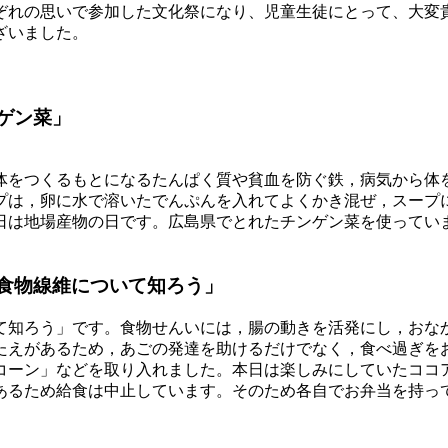
ぞれの思いで参加した文化祭になり、児童生徒にとって、大変
ざいました。
ゲン菜」
体をつくるもとになるたんぱく質や貧血を防ぐ鉄，病気から体
プは，卵に水で溶いたでんぷんを入れてよくかき混ぜ，スープ
日は地場産物の日です。広島県でとれたチンゲン菜を使ってい
食物線維について知ろう」
て知ろう」です。食物せんいには，腸の動きを活発にし，おな
たえがあるため，あごの発達を助けるだけでなく，食べ過ぎを
コーン」などを取り入れました。本日は楽しみにしていたココ
あるため給食は中止しています。そのため各自でお弁当を持っ