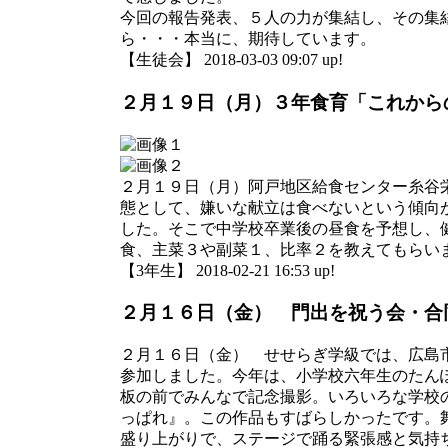
今回の報告発表、５人の力が集結し、その集
ら・・・本当に、期待しています。
【生徒会】 2018-03-03 09:07 up!
２月１９日（月）３年食育「これから
２月１９日（月）阿戸地区給食センター糸谷
態として、嫌いな献立は食べないという傾向
した。そこで中学校卒業後の昼食を予想し、
食、主菜３や副菜１、比率２を教えてもらい
【3年生】 2018-02-21 16:53 up!
２月１６日（金） 門出を祝う会・合
２月１６日（金） せせらぎ学級では、広島
参加しました。今年は、小学校六年生のたん
板の前でみんなで記念撮影。いろいろな学校
っぱれ』。この作品もすばらしかったです。
盛り上がりで、ステージで踊る緊張感と気持