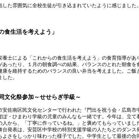
結した雰囲気に全校生徒が引き込まれていたように感じました
の食生活を考えよう」
栄養士による「これからの食生活を考えよう」の食育指導があ
があったり、１月の朝食調べの結果、バランスのとれた朝食を
健康を維持するためのバランスの良い弁当を考えました。ご飯
ました。
同文化祭参加～せせらぎ学級～
市安佐南区民文化センターで行われた『門出を祝う会・広島市
ぽぽ・ひまわり学級の児童のみんなも一緒です。今年は、立て
の人から、「丁寧に作っているね。」と褒めてもらっていまし
舞台発表は、安芸区中学校の特別支援学級の人たちとのダンス
ちよさをしっかり味わった様子でした。中学生として最後の合