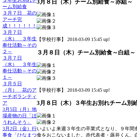
３年生お別れチ
3月８日（木）チーム別給食～赤組～
ーム別給食
３月７日 花の
アーチ完
成！！！！！！
３月７日
（水） ３年生
【学校行事】 2018-03-09 15:45 up!
奉仕活動～その
２～
３月８日（木）チーム別給食～白組～
３月７日
（水） ３年生
奉仕活動～その
１～
３月５日
【学校行事】 2018-03-09 15:45 up!
（月） 花のア
ーチボランティ
3月８日（木）３年生お別れチーム別
ア
3月5日（月）地
場産物の日「ほ
うれんそう」
3月2日（金）行
いよいよ来週３年生の卒業式となり、９年間
事食「ひなまつ
食をおこないました。赤代表者・蕗井くん、