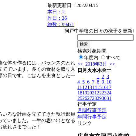
最新更新日：2022/04/15
本日：
2
昨日：26
総数：99471
阿戸中学校の日々の様子を更新してい
検索対象期間
年度内
すべて
康な体を作るには，バランスのとれ
<<
2018年3月
>>
立てています。多くの食材を取り入
日
月
火
水
木
金
土
育の日です。ごはんを主食とした一
1
2
3
4
5
6
7
8
9
10
11
12
13
14
15
16
17
18
19
20
21
22
23
24
25
26
27
28
29
30
31
行事予定
月間行事予定
ろいろな計画を立ててきた執行部員
年間行事予定
っていました。一生の思い出となる
リンク
お疲れさまでした！