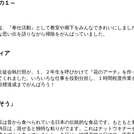
の１～
は、『奉仕活動』として教室や廊下をみんなできれいにしまし
な思い出を語りながら掃除をがんばっていました。
ィア
生徒会執行部が、１、２年生を呼びかけて『花のアーチ』を作
てくれました。いろいろな仕事を役割分担し、１時間程度作業
目標達成までがんばろう！
そう」
納豆は昔から食べられている日本の伝統的な食品です。もともと
納豆は，混ぜると独特な粘りがでます。これはナットウキナー