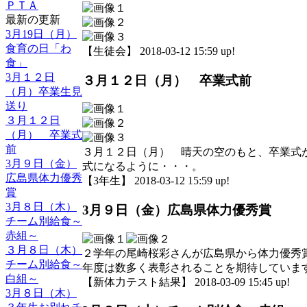
ＰＴＡ
最新の更新
3月19日（月）
食育の日「わ
【生徒会】 2018-03-12 15:59 up!
食」
3月１２日
３月１２日（月） 卒業式前
（月）卒業生見
送り
３月１２日
（月） 卒業式
前
３月１２日（月） 晴天の空のもと、卒業式
3月９日（金）
式になるように・・・。
広島県体力優秀
【3年生】 2018-03-12 15:59 up!
賞
3月８日（木）
3月９日（金）広島県体力優秀賞
チーム別給食～
赤組～
３月８日（木）
２学年の尾崎桜彩さんが広島県から体力優秀
チーム別給食～
年度は数多く表彰されることを期待していま
白組～
【新体力テスト結果】 2018-03-09 15:45 up!
3月８日（木）