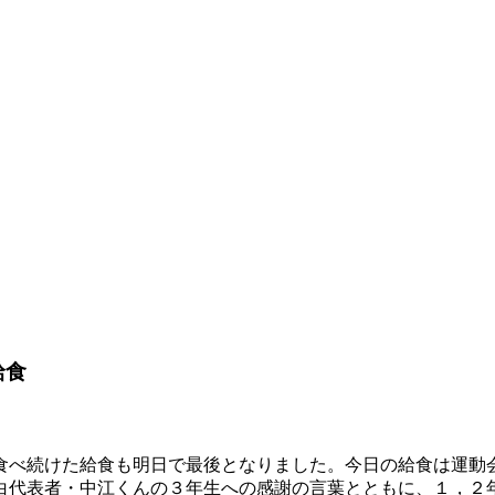
給食
食べ続けた給食も明日で最後となりました。今日の給食は運動
白代表者・中江くんの３年生への感謝の言葉とともに、１，２