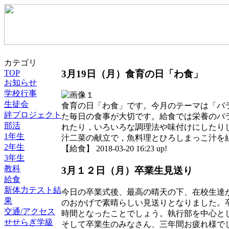
カテゴリ
3月19日（月）食育の日「わ食」
TOP
お知らせ
学校行事
生徒会
食育の日「わ食」です。今月のテーマは「バ
絆プロジェクト
た毎日の食事が大切です。給食では栄養のバ
部活
れたり，いろいろな調理法や味付けにしたり
1年生
汁二菜の献立で，魚料理とひろしまっこ汁を
2年生
【給食】 2018-03-20 16:23 up!
3年生
教科
3月１２日（月）卒業生見送り
給食
新体力テスト結
今日の卒業式後、最高の晴天の下、在校生達
果
のおかげで素晴らしい見送りとなりました。
交通/アクセス
時間となったことでしょう。執行部を中心と
せせらぎ学級
そして卒業生のみなさん、三年間お疲れ様で