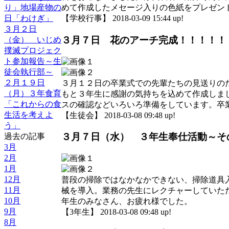
り」地場産物の
めて作成したメセージ入りの色紙をプレゼン
日「わけぎ」
【学校行事】 2018-03-09 15:44 up!
３月２日
３月７日 花のアーチ完成！！！！！
（金） いじめ
撲滅プロジェク
ト参加報告～生
徒会執行部～
２月１９日
３月１２日の卒業式での先輩たちの見送りの
（月）３年食育
もと３年生に感謝の気持ちを込めて作成しま
「これからの食
スの確認などいろいろ準備をしています。卒
生活を考えよ
【生徒会】 2018-03-08 09:48 up!
う」
３月７日（水） ３年生奉仕活動～そ
過去の記事
3月
2月
1月
12月
普段の掃除ではなかなかできない、掃除道具
11月
械を導入。業務の先生にレクチャーしていた
10月
年生のみなさん、お疲れ様でした。
9月
【3年生】 2018-03-08 09:48 up!
8月