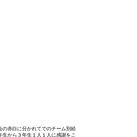
会の赤白に分かれてでのチーム別給
年生から３年生１人１人に感謝をこ