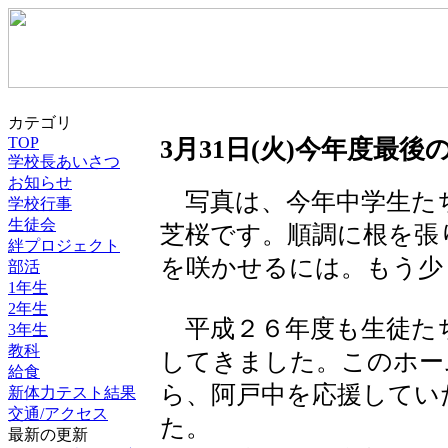
カテゴリ
TOP
3月31日(火)今年度最後
学校長あいさつ
お知らせ
写真は、今年中学生た
学校行事
生徒会
芝桜です。順調に根を張
絆プロジェクト
を咲かせるには。もう少
部活
1年生
2年生
平成２６年度も生徒た
3年生
教科
してきました。このホー
給食
ら、阿戸中を応援してい
新体力テスト結果
交通/アクセス
た。
最新の更新