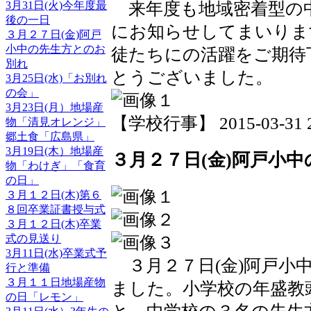
3月31日(火)今年度最
来年度も地域密着型の
後の一日
にお知らせしてまいりま
３月２７日(金)阿戸
小中の先生方とのお
徒たちにの活躍をご期待
別れ
とうございました。
3月25日(水)「お別れ
の会」
3月23日(月）地場産
【学校行事】 2015-03-31 21
物「清見オレンジ」
郷土食「広島県」
3月19日(木）地場産
３月２７日(金)阿戸小
物「わけぎ」「食育
の日」
３月１２日(木)第６
８回卒業証書授与式
３月１２日(木)卒業
式の見送り
3月11日(水)卒業式予
３月２７日(金)阿戸小
行と準備
３月１１日地場産物
ました。小学校の年盛教
の日「レモン」