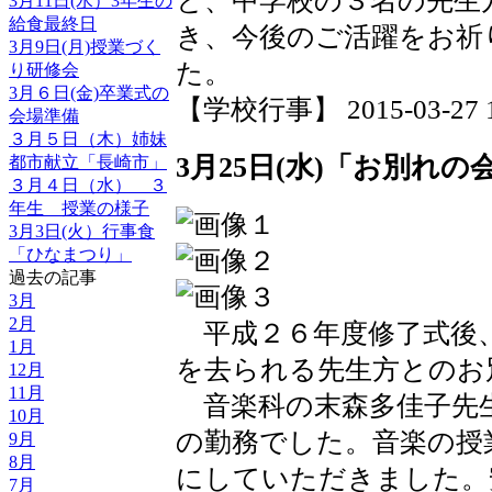
と、中学校の３名の先生
3月11日(水）3年生の
給食最終日
き、今後のご活躍をお祈
3月9日(月)授業づく
た。
り研修会
3月６日(金)卒業式の
【学校行事】 2015-03-27 16
会場準備
３月５日（木）姉妹
3月25日(水)「お別れの
都市献立「長崎市」
３月４日（水） ３
年生 授業の様子
3月3日(火）行事食
「ひなまつり」
過去の記事
3月
2月
平成２６年度修了式後
1月
を去られる先生方とのお
12月
11月
音楽科の末森多佳子先
10月
の勤務でした。音楽の授
9月
8月
にしていただきました。
7月