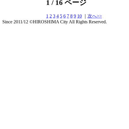
1 / 16 ページ
1
2
3
4
5
6
7
8
9
10
｜
次へ>>
Since 2011/12 ©HIROSHIMA City All Rights Reserved.