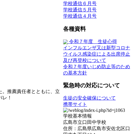
学校通信６月号
学校通信５月号
学校通信４月号
各種資料
令和７年度 生徒心得
インフルエンザ又は新型コロナ
ウイルス感染症による出席停止
及び再登校について
令和７年度いじめ防止等のため
の基本方針
緊急時の対応について
た。推薦責任者とともに、立
バレ！
生徒の安全確保について
携帯サイト
学校基本情報
広島市立口田中学校
住所：広島県広島市安佐北区口