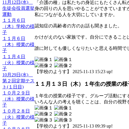
11月12日(水)
「介護の種」は私たちの身近にもたくさん転
生徒会役員選挙
身の回りの人を思いやることができています
運動
私につながる人を大切にしていますか。
１１月６日
認知症の高齢者の方のお話も聞きました。
（木）学校の様
子
かけがえのない家族です。自分にできること
１１月６日
（木）授業の様
誰に対しても優しくなりたいと思える時間で
子
１１月４日
（火）授業の様
子
【学校のようす】 2025-11-13 15:23 up!
10月29日(水)
第２回定期テス
１１月１３日（木）１年生の授業の様
ト(１日目)
１０月２９日
１年生の授業の様子です。グループ活動にす
（水）授業の様
いろんな人の考えを聴くことは、自分の視野
子
１０月２８日
（火）授業の様
子
【学校のようす】 2025-11-13 09:39 up!