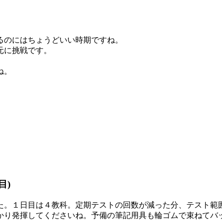
。
るのにはちょうどいい時期ですね。
元に挑戦です。
ね。
目)
た。１日目は４教科。定期テストの回数が減った分、テスト範
かり発揮してくださいね。予備の筆記用具も輪ゴムで束ねてバ