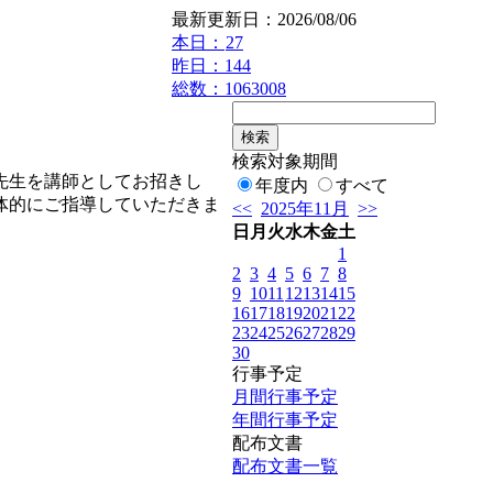
最新更新日：2026/08/06
本日：
27
昨日：144
総数：1063008
検索対象期間
先生を講師としてお招きし
年度内
すべて
体的にご指導していただきま
<<
2025年11月
>>
日
月
火
水
木
金
土
1
2
3
4
5
6
7
8
9
10
11
12
13
14
15
16
17
18
19
20
21
22
23
24
25
26
27
28
29
30
行事予定
月間行事予定
年間行事予定
配布文書
配布文書一覧