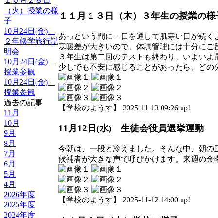
１０月２８日
（火）授業の様
１１月１３日（木）３年生の授業の様
子
10月24日(金)
あっという間に一日を通して肌寒い日が続く
２年修学旅行説
寒暖差が大きいので、体調管理には十分にご
明会
３年生は第二回のテストも終わり、いよいよ
10月24日(金)
少しでも不安に感じることがあったら、どの
授業参観
10月24日(金)
授業参観
過去の記事
【学校のようす】 2025-11-13 09:26 up!
11月
10月
11月12日(水) 生徒会役員選挙運動
9月
8月
今朝は、一段と冷えました。そんな中、朝の
7月
候補者が大きな声で呼びかけます。来週の金
6月
5月
4月
2026年度
【学校のようす】 2025-11-12 14:00 up!
2025年度
2024年度