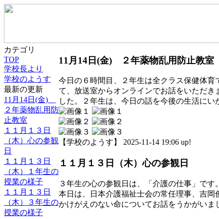
カテゴリ
11月14日(金) ２年薬物乱用防止教室
TOP
学校長より
学校のようす
今日の６時間目、２年生は全クラス保健体育
最新の更新
て、放送室からオンラインでお話をいただき
11月14日(金)
した。２年生は、今日の話を今後の生活にい
２年薬物乱用防
止教室
１１月１３日
（木）心の参観
【学校のようす】 2025-11-14 19:06 up!
日
１１月１３日
１１月１３日（木）心の参観日
（木）１年生の
授業の様子
３年生の心の参観日は、「介護の仕事」です
１１月１３日
本日は、日本介護福祉士会の常任理事、吉岡
（木）３年生の
かけがえのない命についてお話をうかがいま
授業の様子