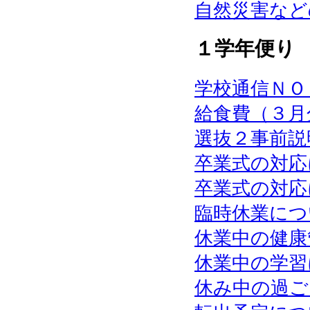
自然災害など
１学年便り
学校通信ＮＯ
給食費（３月
選抜２事前説
卒業式の対応
卒業式の対応
臨時休業につ
休業中の健康
休業中の学習
休み中の過ご