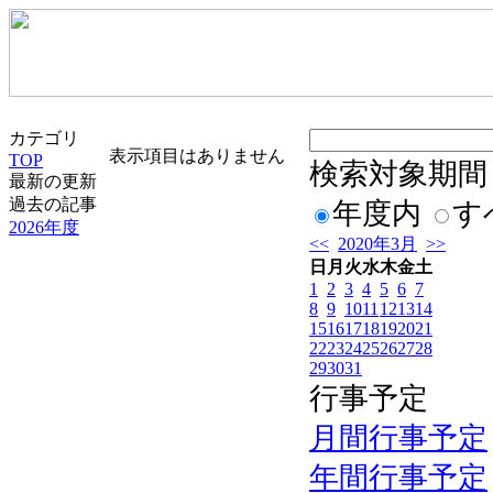
カテゴリ
表示項目はありません
TOP
検索対象期間
最新の更新
過去の記事
年度内
す
2026年度
<<
2020年3月
>>
日
月
火
水
木
金
土
1
2
3
4
5
6
7
8
9
10
11
12
13
14
15
16
17
18
19
20
21
22
23
24
25
26
27
28
29
30
31
行事予定
月間行事予定
年間行事予定