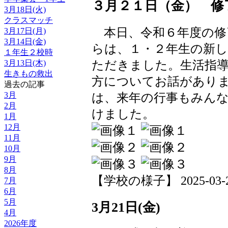
３月２１日（金） 修
3月18日(火)
クラスマッチ
本日、令和６年度の修
3月17日(月)
3月14日(金)
らは、１・２年生の新
１年生２校時
ただきました。生活指
3月13日(木)
生きもの救出
方についてお話があり
過去の記事
は、来年の行事もみん
3月
2月
けました。
1月
12月
11月
10月
9月
8月
【学校の様子】 2025-03-21 
7月
6月
5月
3月21日(金)
4月
2026年度