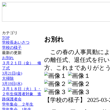
カテゴリ
TOP
お別れ
学校長あいさつ
学校の様子
この春の人事異動によ
最新の更新
お別れ
の離任式、退任式を行
３月２１日（金） 修
方、これまでありがと
了式
3月21日(金)
大掃除
3月19日(水)
３月１８日（火）１・
２年生保護者対象 進
【学校の様子】 2025-03-24 
路保護者会
学年集会 ２年生
学年集会 1年生