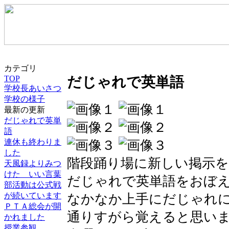
カテゴリ
だじゃれで英単語
TOP
学校長あいさつ
学校の様子
最新の更新
だじゃれで英単
語
連休も終わりま
した
階段踊り場に新しい掲示
天風録よりみつ
けた いい言葉
だじゃれで英単語をおぼ
部活動は公式戦
が続いています
なかなか上手にだじゃれ
ＰＴＡ総会が開
通りすがら覚えると思い
かれました
授業参観