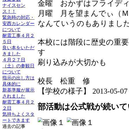
金曜 おかずはフライデ
ナイスセン
ス！！
月曜 月を望まんでぃ（Ｍ
緊急時の対応・
なんていうのもありましたね 
安西カレンダー
について
耐震工事４月２
本校には階段に歴史の重
５日
良い本をいただ
す
きました
４月２７日
刷り込みが大切かも
（土）の参観日
について
指示の出し方は
校長 松重 修
具体的に
【学校の様子】 2013-05-07 13
新基準服が展示
されました
耐震工事４月２
部活動は公式戦が続いて
２日
気持ちよくスタ
ートできます
過去の記事