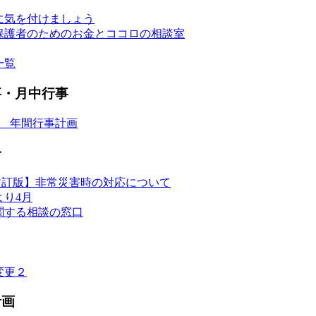
に気を付けましょう
保護者のためのお金とココロの相談室
一覧
事・月中行事
度 年間行事計画
せ
改訂版】非常災害時の対応について
より4月
関する相談の窓口
変更２
計画