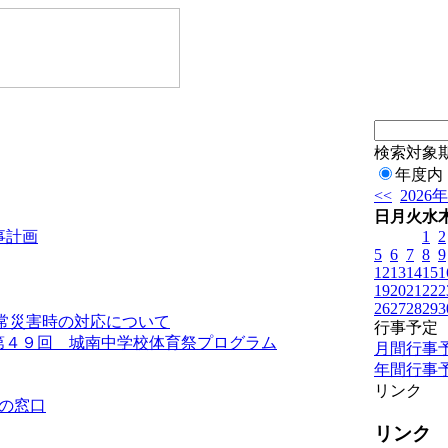
検索対象
年度内
<<
2026
日
月
火
水
1
2
事計画
5
6
7
8
9
12
13
14
15
1
19
20
21
22
2
26
27
28
29
3
常災害時の対応について
行事予定
第４９回 城南中学校体育祭プログラム
月間行事
年間行事
リンク
の窓口
リンク