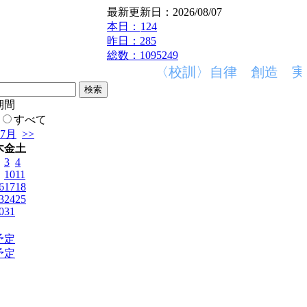
最新更新日：2026/08/07
本日：
124
昨日：285
総数：1095249
〈校訓〉自律 創造 実行
期間
すべて
年7月
>>
木
金
土
3
4
10
11
6
17
18
3
24
25
0
31
予定
予定