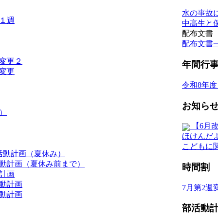
水の事故
１週
中高生と
配布文書
配布文書
週変更２
年間行
週変更
令和8年
お知ら
）
【6月
ほけんだ
こどもに
部活動計画（夏休み）
動計画（夏休み前まで）
時間割
動計画
動計画
7月第2週
動計画
部活動