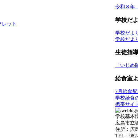
令和８年
学校だ
ーフレット
学校だよ
学校だよ
生徒指
「いじめ
給食室
7月給食
学校給食
携帯サイ
学校基本
広島市立
住所：広島
TEL：082-