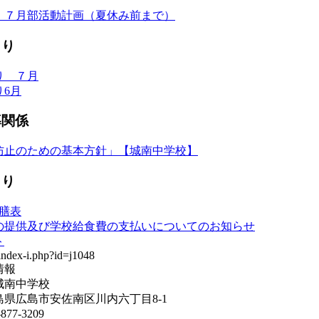
 ７月部活動計画（夏休み前まで）
より
り ７月
り6月
導関係
防止のための基本方針」【城南中学校】
より
配膳表
の提供及び学校給食費の支払いについてのお知らせ
ト
情報
城南中学校
県広島市安佐南区川内六丁目8-1
877-3209