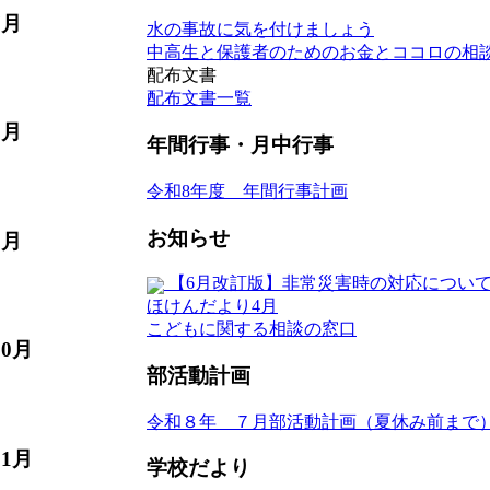
7月
水の事故に気を付けましょう
中高生と保護者のためのお金とココロの相
配布文書
配布文書一覧
8月
年間行事・月中行事
令和8年度 年間行事計画
お知らせ
9月
【6月改訂版】非常災害時の対応につい
ほけんだより4月
こどもに関する相談の窓口
10月
部活動計画
令和８年 ７月部活動計画（夏休み前まで
11月
学校だより