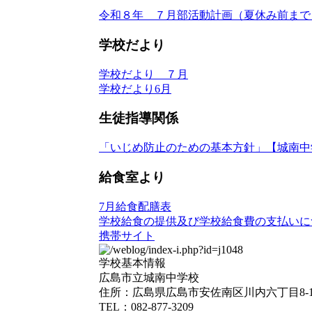
令和８年 ７月部活動計画（夏休み前まで
学校だより
学校だより ７月
学校だより6月
生徒指導関係
「いじめ防止のための基本方針」【城南中
給食室より
7月給食配膳表
学校給食の提供及び学校給食費の支払いに
携帯サイト
学校基本情報
広島市立城南中学校
住所：広島県広島市安佐南区川内六丁目8-
TEL：082-877-3209