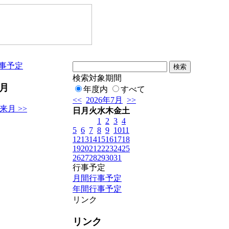
事予定
検索対象期間
7月
年度内
すべて
<<
2026年7月
>>
来月 >>
日
月
火
水
木
金
土
1
2
3
4
5
6
7
8
9
10
11
12
13
14
15
16
17
18
19
20
21
22
23
24
25
26
27
28
29
30
31
行事予定
月間行事予定
年間行事予定
リンク
リンク