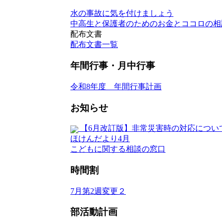
水の事故に気を付けましょう
中高生と保護者のためのお金とココロの相
配布文書
配布文書一覧
年間行事・月中行事
令和8年度 年間行事計画
お知らせ
【6月改訂版】非常災害時の対応につい
ほけんだより4月
こどもに関する相談の窓口
時間割
7月第2週変更２
部活動計画