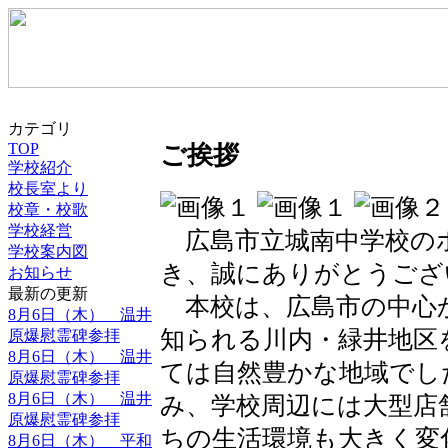
カテゴリ
TOP
ご挨拶
学校紹介
校長室より
校章・校歌
学校経営
広島市立城南中学校の
学校案内図
き、誠にありがとうござ
お知らせ
最新の更新
本校は、広島市の中心
8月6日（木） 温井
知られる川内・緑井地区
原爆慰霊碑参拝
8月6日（木） 温井
ては自然豊かな地域でし
原爆慰霊碑参拝
8月6日（木） 温井
み、学校周辺には大型店
原爆慰霊碑参拝
ちの生活環境も大きく変
8月6日（木） 平和