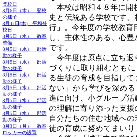
登校日
本校は昭和４８年に開
8月6日（木） 登校
史と伝統ある学校です。
の様子
8月６日(木) 平和登
行」。今年度の学校教育
校日
し、主体性のある、心豊
8月5日（水） 教室
整備
です。
8月5日（水） 部活
動の様子
今年度は原点に立ち返
8月5日（水） 部活
づくりに取り組むともに
動の様子
8月5日（水） 部活
る生徒の育成を目指して
動の様子
ない」から学びを深める
8月5日（水） 部活
動の様子
進に向け、小グループ活
8月5日（水） 部活
の理解に寄り添った支援
動の様子
8月5日（水） 部活
自分たちの住む地域への
動の様子
8月3日（月） 教室
徒の育成に努めてまいり
ロッカーの設置