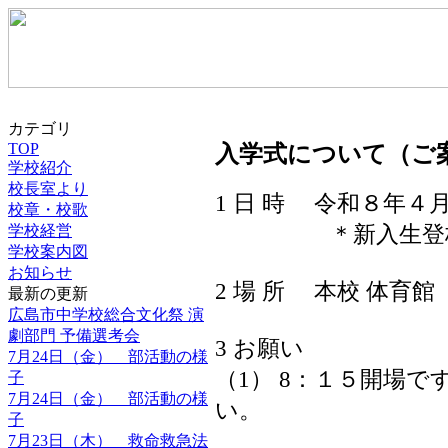
カテゴリ
入学式について（ご
TOP
学校紹介
校長室より
1 日 時 令和８年４
校章・校歌
学校経営
＊新入生登校 ８
学校案内図
お知らせ
2 場 所 本校 体育館
最新の更新
広島市中学校総合文化祭 演
劇部門 予備選考会
3 お願い
7月24日（金） 部活動の様
（1） 8：１５開場
子
7月24日（金） 部活動の様
い。
子
7月23日（木） 救命救急法