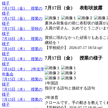
様子
7月17日（金） 表彰状披露
7月17日（金） 授業の
様子
7月17日（金） 授業の
夏休み前集会の前に表彰状の披露が
様子
入賞の皆さん、おめでとうございま
7月17日（金） 登校の
様子
賞状に現れなかった頑張りもあるこ
7月16日（木） 授業の
継続を！
様子
【学校紹介】 2026-07-17 18:54 up!
7月16日（木） 授業の
様子
7月17日（金） 授業の様子
7月16日（木） 授業の
様子
7月16日（木） 2年生学
年集会
7月15日（水） 授業の
1年国語
様子
指示する語句と接続する語句
7月15日（水） 授業の
様子
2年体育
7月15日（水） 授業の
クロールです。手の動きを教えてく
様子
【学校紹介】 2026-07-17 18:46 up!