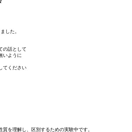
会
きました。
。
ての話として
無いように
してください
性質を理解し、区別するための実験中です。