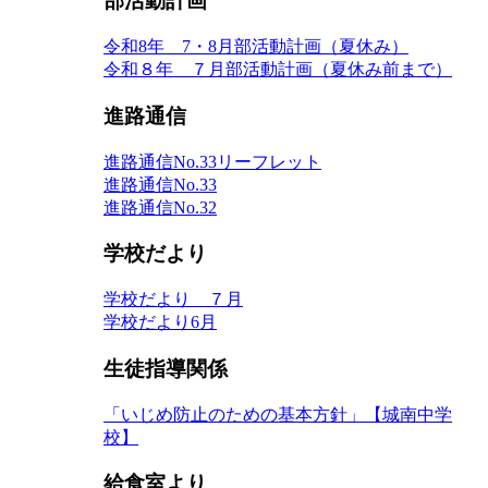
部活動計画
令和8年 7・8月部活動計画（夏休み）
令和８年 ７月部活動計画（夏休み前まで）
進路通信
進路通信No.33リーフレット
進路通信No.33
進路通信No.32
学校だより
学校だより ７月
学校だより6月
生徒指導関係
「いじめ防止のための基本方針」【城南中学
校】
給食室より