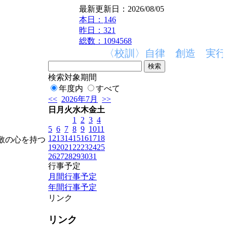
最新更新日：2026/08/05
本日：
146
昨日：321
総数：1094568
〈校訓〉自律 創造 実行 〈
検索対象期間
年度内
すべて
<<
2026年7月
>>
日
月
火
水
木
金
土
1
2
3
4
5
6
7
8
9
10
11
12
13
14
15
16
17
18
敬の心を持つ
19
20
21
22
23
24
25
26
27
28
29
30
31
行事予定
月間行事予定
年間行事予定
リンク
リンク