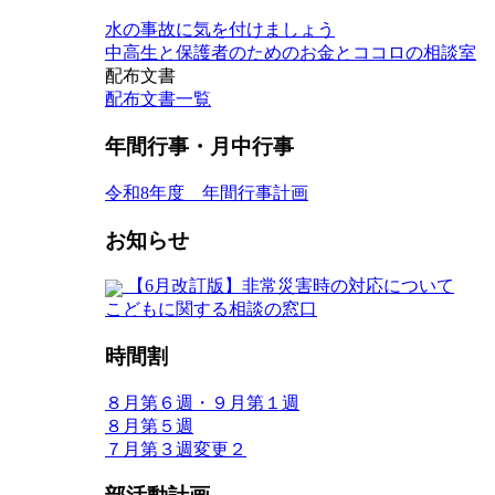
水の事故に気を付けましょう
中高生と保護者のためのお金とココロの相談室
配布文書
配布文書一覧
年間行事・月中行事
令和8年度 年間行事計画
お知らせ
【6月改訂版】非常災害時の対応について
こどもに関する相談の窓口
時間割
８月第６週・９月第１週
８月第５週
７月第３週変更２