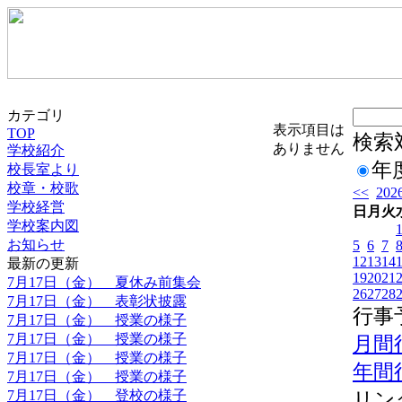
カテゴリ
表示項目は
TOP
検索
ありません
学校紹介
年
校長室より
校章・校歌
<<
20
学校経営
日
月
火
学校案内図
お知らせ
5
6
7
12
13
14
最新の更新
19
20
21
7月17日（金） 夏休み前集会
26
27
28
7月17日（金） 表彰状披露
行事
7月17日（金） 授業の様子
7月17日（金） 授業の様子
月間
7月17日（金） 授業の様子
年間
7月17日（金） 授業の様子
7月17日（金） 登校の様子
リン