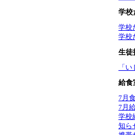
学校
学校
学校
生徒
「い
給食
7月
7月
学校
知ら
携帯