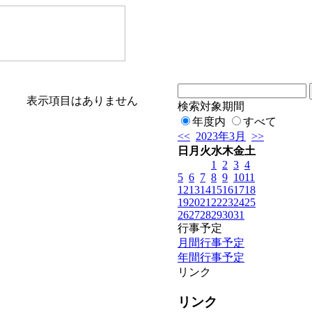
表示項目はありません
検索対象期間
年度内
すべて
<<
2023年3月
>>
日
月
火
水
木
金
土
1
2
3
4
5
6
7
8
9
10
11
12
13
14
15
16
17
18
19
20
21
22
23
24
25
26
27
28
29
30
31
行事予定
月間行事予定
年間行事予定
リンク
リンク