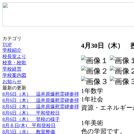
カテゴリ
4月30日（木）
TOP
学校紹介
校長室より
校章・校歌
学校経営
学校案内図
お知らせ
最新の更新
1年数学
8月6日（木） 温井原爆慰霊碑参拝
1年社会
8月6日（木） 温井原爆慰霊碑参拝
8月6日（木） 温井原爆慰霊碑参拝
資源・エネルギー
8月6日（木） 平和登校日
8月6日（木） 登校の様子
1年美術
8月６日(木) 平和登校日
色の学習です。
8月5日（水） 教室整備