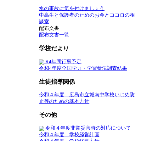
水の事故に気を付けましょう
中高生と保護者のためのお金とココロの相
談室
配布文書
配布文書一覧
学校だより
R4年間行事予定
令和4年度全国学力・学習状況調査結果
生徒指導関係
令和４年度 広島市立城南中学校いじめ防
止等のための基本方針
その他
令和４年度非常災害時の対応について
令和４年度 学校経営計画