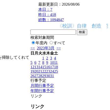
最新更新日：2026/08/06
本日：
7
昨日：418
総数：1094847
〈校訓〉自律 創造 実
検索対象期間
年度内
すべて
<<
2023年3月
>>
日
月
火
水
木
金
土
を掃除してくれて
1
2
3
4
5
6
7
8
9
10
11
12
13
14
15
16
17
18
19
20
21
22
23
24
25
26
27
28
29
30
31
行事予定
月間行事予定
年間行事予定
リンク
リンク