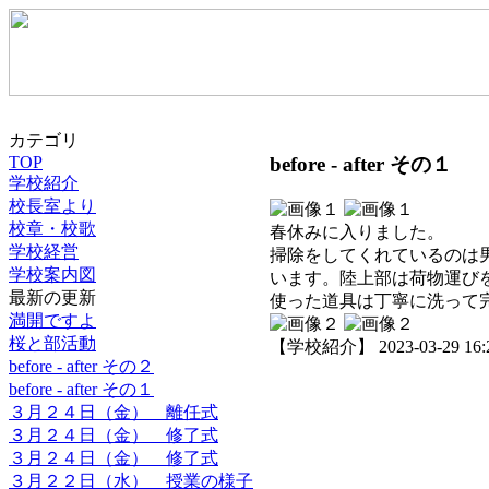
カテゴリ
before - after その１
TOP
学校紹介
校長室より
校章・校歌
春休みに入りました。
学校経営
掃除をしてくれているのは
学校案内図
います。陸上部は荷物運び
最新の更新
使った道具は丁寧に洗って
満開ですよ
桜と部活動
【学校紹介】 2023-03-29 16:2
before - after その２
before - after その１
３月２４日（金） 離任式
３月２４日（金） 修了式
３月２４日（金） 修了式
３月２２日（水） 授業の様子