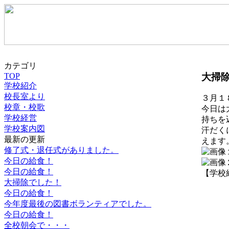
カテゴリ
大掃
TOP
学校紹介
校長室より
３月１
校章・校歌
今日は
学校経営
持ちを
学校案内図
汗だく
最新の更新
えます
修了式・退任式がありました。
今日の給食！
今日の給食！
【学校紹介】
大掃除でした！
今日の給食！
今年度最後の図書ボランティアでした。
今日の給食！
全校朝会で・・・