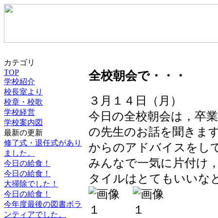
カテゴリ
TOP
全校朝会で・・・
学校紹介
校長室より
３月１４日（月）
校章・校歌
学校経営
今日の全校朝会は，卒
学校案内図
の先生のお話を聞きま
最新の更新
修了式・退任式があり
からのアドバイスをし
ました。
みんなで一気に片付け
今日の給食！
今日の給食！
タイルはとてもいいな
大掃除でした！
今日の給食！
今年度最後の図書ボラ
ンティアでした。