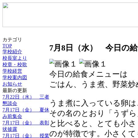
カテゴリ
TOP
7月8日（水） 今日の
学校紹介
校長室より
校章・校歌
学校経営
今日の給食メニューは
学校案内図
ごはん、うま煮、野菜炒
お知らせ
最新の更新
7月22日（水） 三者
うま煮に入っている卵は
懇談会
7月17日（金） 夏休
その名のとおり「うずら
み前集会
と比べると、とても小さ
7月17日（金） 表彰
状披露
のが特徴です。小さくて
7月17日（金） 授業