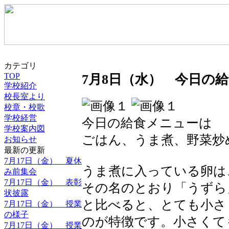
カテゴリ
TOP
7月8日（水） 今日の
学校紹介
校長室より
校章・校歌
学校経営
今日の給食メニューは
学校案内図
ごはん、うま煮、野菜炒
お知らせ
最新の更新
7月17日（金） 夏休
うま煮に入っている卵は
み前集会
7月17日（金） 表彰
その名のとおり「うずら
状披露
と比べると、とても小さ
7月17日（金） 授業
の様子
のが特徴です。小さくて
7月17日（金） 授業