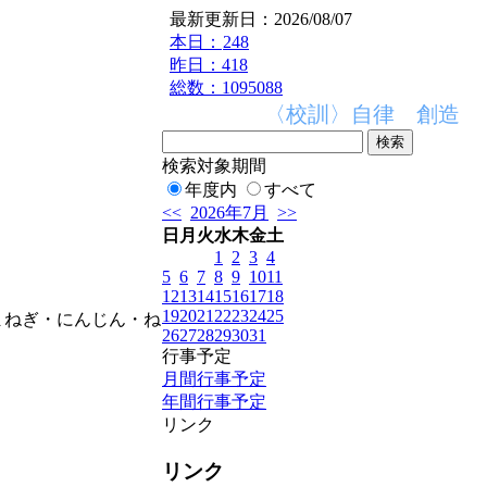
最新更新日：2026/08/07
本日：
248
昨日：418
総数：1095088
〈校訓〉自律 創造 
検索対象期間
年度内
すべて
<<
2026年7月
>>
日
月
火
水
木
金
土
1
2
3
4
5
6
7
8
9
10
11
12
13
14
15
16
17
18
19
20
21
22
23
24
25
まねぎ・にんじん・ね
26
27
28
29
30
31
行事予定
月間行事予定
年間行事予定
リンク
リンク