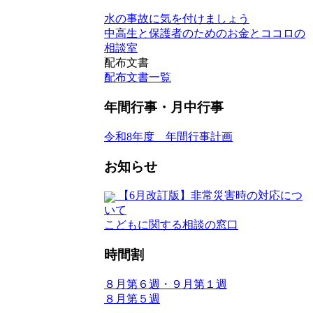
水の事故に気を付けましょう
中高生と保護者のためのお金とココロの
相談室
配布文書
配布文書一覧
年間行事・月中行事
令和8年度 年間行事計画
お知らせ
【6月改訂版】非常災害時の対応につ
いて
こどもに関する相談の窓口
時間割
８月第６週・９月第１週
８月第５週