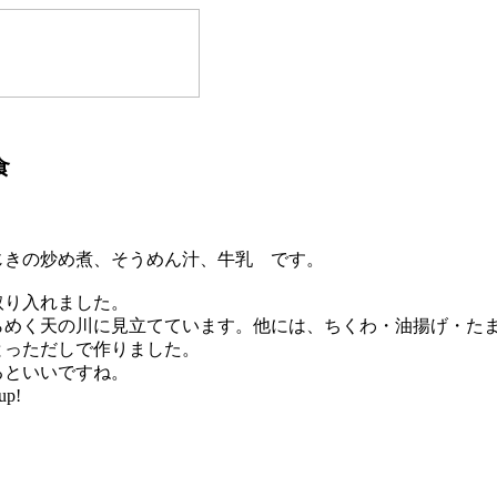
食
じきの炒め煮、そうめん汁、牛乳 です。
取り入れました。
らめく天の川に見立てています。他には、ちくわ・油揚げ・た
とっただしで作りました。
るといいですね。
up!