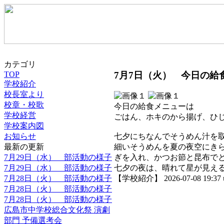
カテゴリ
7月7日（火） 今日の給
TOP
学校紹介
校長室より
校章・校歌
今日の給食メニューは
学校経営
ごはん、ホキのから揚げ、ひ
学校案内図
お知らせ
七夕にちなんでそうめん汁を
最新の更新
細いそうめんを夏の夜空にき
7月29日（水） 部活動の様子
ぎを入れ、かつお節と昆布で
7月29日（水） 部活動の様子
七夕の夜は、晴れて星が見え
7月28日（火） 部活動の様子
【学校紹介】 2026-07-08 19:37 
7月28日（火） 部活動の様子
7月28日（火） 部活動の様子
広島市中学校総合文化祭 演劇
部門 予備選考会