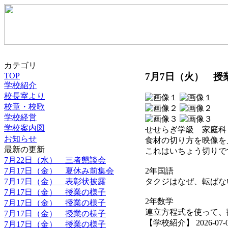
カテゴリ
7月7日（火） 授
TOP
学校紹介
校長室より
校章・校歌
学校経営
学校案内図
せせらぎ学級 家庭科
お知らせ
食材の切り方を映像を
最新の更新
これはいちょう切りで
7月22日（水） 三者懇談会
7月17日（金） 夏休み前集会
2年国語
7月17日（金） 表彰状披露
タクジはなぜ、転ばな
7月17日（金） 授業の様子
2年数学
7月17日（金） 授業の様子
連立方程式を使って、
7月17日（金） 授業の様子
【学校紹介】 2026-07-08 
7月17日（金） 授業の様子