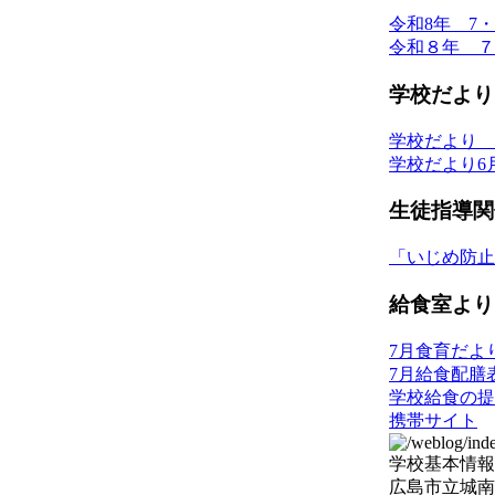
令和8年 7
令和８年 ７
学校だより
学校だより 
学校だより6
生徒指導関
「いじめ防止
給食室より
7月食育だよ
7月給食配膳
学校給食の提
携帯サイト
学校基本情報
広島市立城南