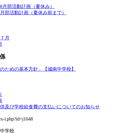
・8月部活動計画（夏休み）
月部活動計画（夏休み前まで）
７月
月
係
のための基本方針」【城南中学校】
り
表
供及び学校給食費の支払いについてのお知らせ
中学校