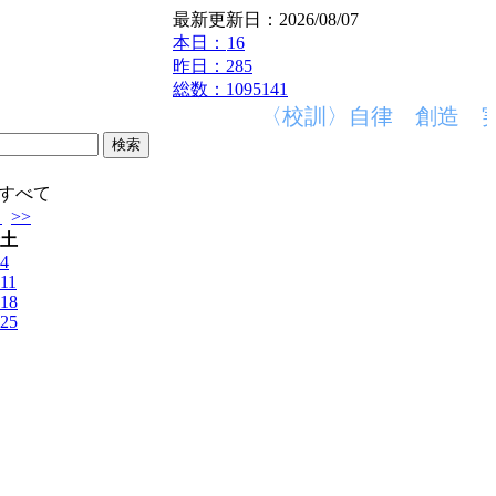
最新更新日：2026/08/07
本日：
16
昨日：285
総数：1095141
〈校訓〉自律 創造 実
すべて
月
>>
土
4
11
18
25