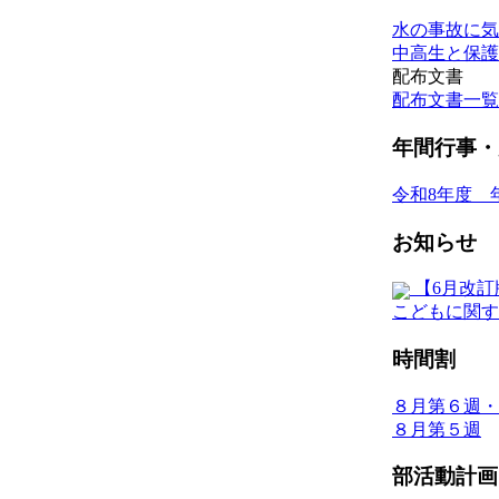
水の事故に気
中高生と保護
配布文書
配布文書一覧
年間行事・
令和8年度 
お知らせ
【6月改訂
こどもに関す
時間割
８月第６週・
８月第５週
部活動計画