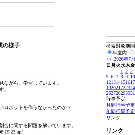
業の様子
検索対象期間
年度内
<<
2026年7
日
月
火
水
木
金
1
2
3
5
6
7
8
9
10
12
13
14
15
16
17
見ながら、学習しています。
19
20
21
22
23
24
す。
26
27
28
29
30
31
行事予定
月間行事予定
いロボットを作らなかったのか？
年間行事予定
リンク
割合に関する問題を解いています。
リンク
19:23 up!