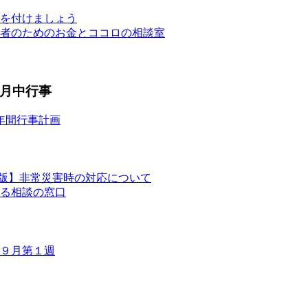
を付けましょう
者のためのお金とココロの相談室
月中行事
年間行事計画
版】非常災害時の対応について
る相談の窓口
９月第１週