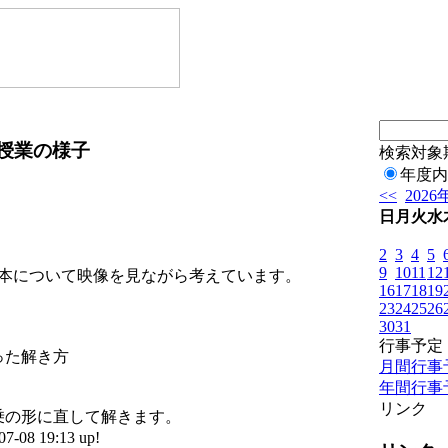
 授業の様子
検索対象
年度内
<<
2026
日
月
火
水
2
3
4
5
9
10
11
12
日本について映像を見ながら考えています。
16
17
18
19
23
24
25
26
30
31
行事予定
った解き方
月間行事
年間行事
リンク
乗の形に直して解きます。
08 19:13 up!