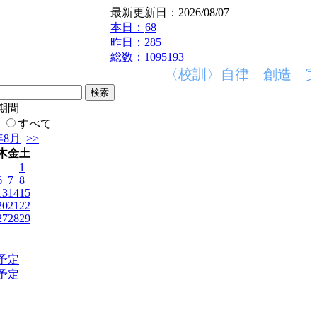
最新更新日：2026/08/07
本日：
68
昨日：285
総数：1095193
〈校訓〉自律 創造 実
期間
すべて
年8月
>>
木
金
土
1
6
7
8
13
14
15
20
21
22
27
28
29
予定
予定