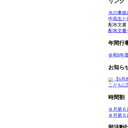
リンク
水の事故
中高生と
配布文書
配布文書
年間行
令和8年
お知ら
【6月
こどもに
時間割
８月第６
８月第５
部活動