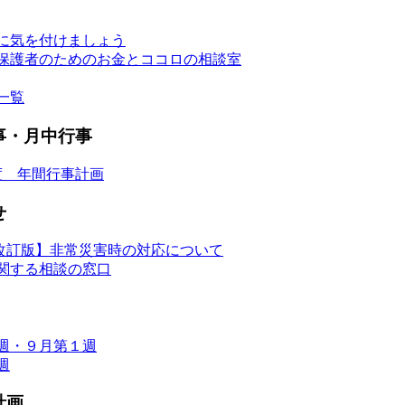
に気を付けましょう
保護者のためのお金とココロの相談室
一覧
事・月中行事
度 年間行事計画
せ
改訂版】非常災害時の対応について
関する相談の窓口
週・９月第１週
週
計画