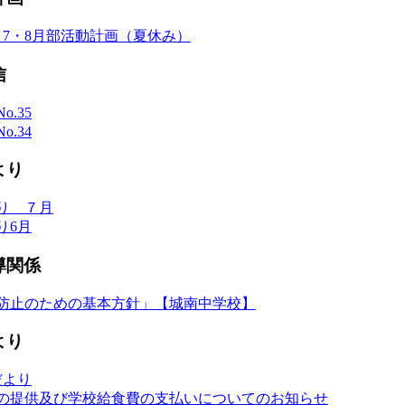
 7・8月部活動計画（夏休み）
信
o.35
o.34
より
り ７月
り6月
導関係
防止のための基本方針」【城南中学校】
より
だより
の提供及び学校給食費の支払いについてのお知らせ