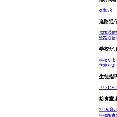
令和8年
進路通
進路通信N
進路通信N
学校だ
学校だよ
学校だよ
生徒指
「いじめ
給食室
7月食育
学校給食