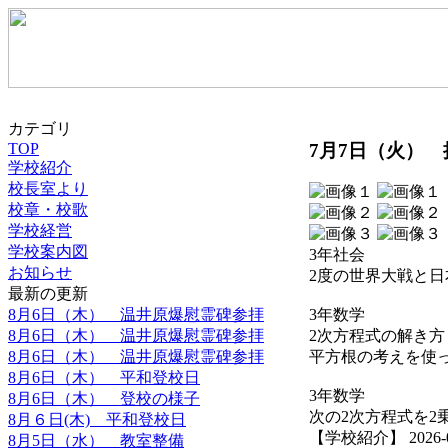
カテゴリ
7月7日（火）
TOP
学校紹介
校長室より
校章・校歌
学校経営
学校案内図
3年社会
お知らせ
2度の世界大戦と
最新の更新
8月6日（木） 温井原爆慰霊碑参拝
3年数学
8月6日（木） 温井原爆慰霊碑参拝
2次方程式の解き方
8月6日（木） 温井原爆慰霊碑参拝
平方根の考えを使
8月6日（木） 平和登校日
3年数学
8月6日（木） 登校の様子
次の2次方程式を2
8月６日(木) 平和登校日
【学校紹介】 2026-07-
8月5日（水） 教室整備