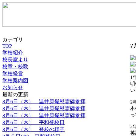
カテゴリ
7
TOP
学校紹介
校長室より
校章・校歌
学校経営
1
学校案内図
明
お知らせ
い
最新の更新
8月6日（木） 温井原爆慰霊碑参拝
2
8月6日（木） 温井原爆慰霊碑参拝
本
っ
8月6日（木） 温井原爆慰霊碑参拝
8月6日（木） 平和登校日
2
8月6日（木） 登校の様子
英