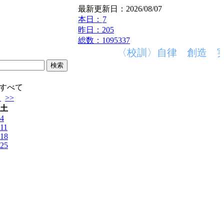
最新更新日：2026/08/07
本日：
7
昨日：205
総数：1095337
〈校訓〉自律 創造 実
すべて
月
>>
土
4
11
18
25