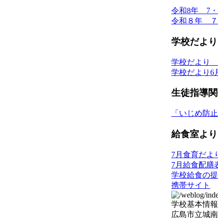
令和8年 7
令和８年 ７
学校だより
学校だより 
学校だより6
生徒指導関
「いじめ防止
給食室より
7月食育だよ
7月給食配膳
学校給食の提
携帯サイト
学校基本情報
広島市立城南