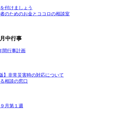
を付けましょう
者のためのお金とココロの相談室
月中行事
年間行事計画
版】非常災害時の対応について
る相談の窓口
９月第１週