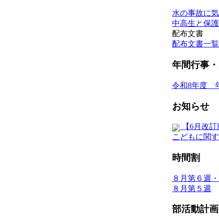
水の事故に気
中高生と保護
配布文書
配布文書一覧
年間行事・
令和8年度 
お知らせ
【6月改訂
こどもに関す
時間割
８月第６週・
８月第５週
部活動計画