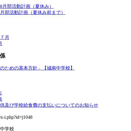
・8月部活動計画（夏休み）
月部活動計画（夏休み前まで）
７月
月
係
のための基本方針」【城南中学校】
り
表
供及び学校給食費の支払いについてのお知らせ
中学校