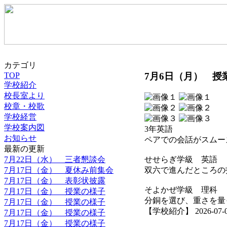
カテゴリ
7月6日（月） 授
TOP
学校紹介
校長室より
校章・校歌
学校経営
学校案内図
3年英語
お知らせ
ペアでの会話がスムー
最新の更新
7月22日（水） 三者懇談会
せせらぎ学級 英語
7月17日（金） 夏休み前集会
双六で進んだところの
7月17日（金） 表彰状披露
そよかぜ学級 理科
7月17日（金） 授業の様子
分銅を選び、重さを量
7月17日（金） 授業の様子
【学校紹介】 2026-07-06 
7月17日（金） 授業の様子
7月17日（金） 授業の様子