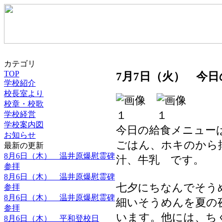
カテゴリ
TOP
7月7日（火） 今日
学校紹介
校長室より
校章・校歌
学校経営
学校案内図
今日の給食メニュー
お知らせ
ごはん、ホキのから
最新の更新
8月6日（木） 温井原爆慰霊碑
汁、牛乳 です。
参拝
8月6日（木） 温井原爆慰霊碑
七夕にちなんでそう
参拝
8月6日（木） 温井原爆慰霊碑
細いそうめんを夏の
参拝
います。他には、ち
8月6日（木） 平和登校日