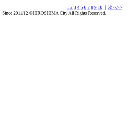
1
2
3
4
5
6
7
8
9
10
｜
次へ>>
Since 2011/12 ©HIROSHIMA City All Rights Reserved.