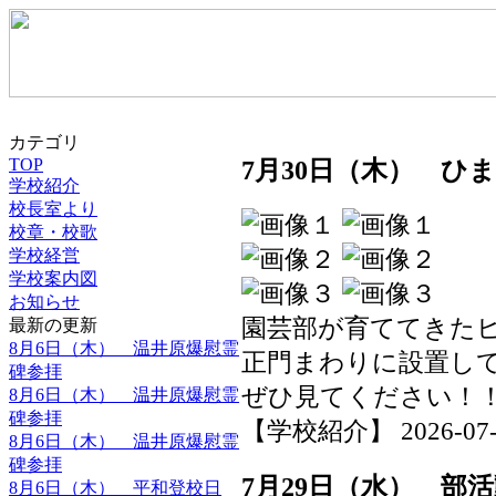
カテゴリ
TOP
7月30日（木） ひ
学校紹介
校長室より
校章・校歌
学校経営
学校案内図
お知らせ
園芸部が育ててきた
最新の更新
8月6日（木） 温井原爆慰霊
正門まわりに設置し
碑参拝
ぜひ見てください！
8月6日（木） 温井原爆慰霊
碑参拝
【学校紹介】 2026-07-30
8月6日（木） 温井原爆慰霊
碑参拝
7月29日（水） 部
8月6日（木） 平和登校日