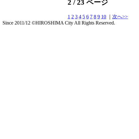
2 / 23 ページ
1
2
3
4
5
6
7
8
9
10
｜
次へ>>
Since 2011/12 ©HIROSHIMA City All Rights Reserved.