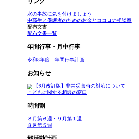
リンク
水の事故に気を付けましょう
中高生と保護者のためのお金とココロの相談室
配布文書
配布文書一覧
年間行事・月中行事
令和8年度 年間行事計画
お知らせ
【6月改訂版】非常災害時の対応について
こどもに関する相談の窓口
時間割
８月第６週・９月第１週
８月第５週
部活動計画