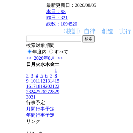
最新更新日：2026/08/05
本日：
98
昨日：321
総数：1094520
〈校訓〉自律 創造 実行 〈
検索対象期間
年度内
すべて
<<
2026年8月
>>
日
月
火
水
木
金
土
1
2
3
4
5
6
7
8
9
10
11
12
13
14
15
16
17
18
19
20
21
22
23
24
25
26
27
28
29
30
31
行事予定
月間行事予定
年間行事予定
リンク