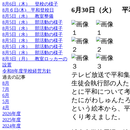
8月6日（木） 登校の様子
6月30日（火） 
8月６日(木) 平和登校日
8月5日（水） 教室整備
8月5日（水） 部活動の様子
8月5日（水） 部活動の様子
8月5日（水） 部活動の様子
8月5日（水） 部活動の様子
8月5日（水） 部活動の様子
8月5日（水） 部活動の様子
8月3日（月） 教室ロッカーの
設置
令和8年度学校経営方針
テレビ放送で平和
過去の記事
生徒会執行部の人
8月
7月
とに平和について
6月
たにがわしゅんた
5月
という絵本から、
4月
2026年度
くり考えました。
2025年度
2024年度