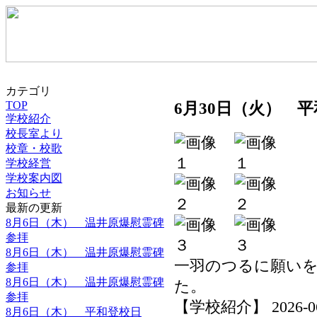
カテゴリ
TOP
6月30日（火） 
学校紹介
校長室より
校章・校歌
学校経営
学校案内図
お知らせ
最新の更新
8月6日（木） 温井原爆慰霊碑
参拝
8月6日（木） 温井原爆慰霊碑
一羽のつるに願い
参拝
8月6日（木） 温井原爆慰霊碑
た。
参拝
【学校紹介】 2026-06-3
8月6日（木） 平和登校日