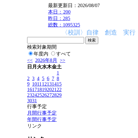
最新更新日：2026/08/07
本日：
200
昨日：285
総数：1095325
〈校訓〉自律 創造 実行 〈
検索対象期間
年度内
すべて
<<
2026年8月
>>
日
月
火
水
木
金
土
1
2
3
4
5
6
7
8
9
10
11
12
13
14
15
16
17
18
19
20
21
22
23
24
25
26
27
28
29
30
31
行事予定
月間行事予定
年間行事予定
リンク