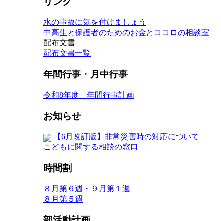
リンク
水の事故に気を付けましょう
中高生と保護者のためのお金とココロの相談室
配布文書
配布文書一覧
年間行事・月中行事
令和8年度 年間行事計画
お知らせ
【6月改訂版】非常災害時の対応について
こどもに関する相談の窓口
時間割
８月第６週・９月第１週
８月第５週
部活動計画