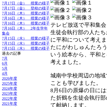
7月17日（金） 授業の様子
7月17日（金） 登校の様子
7月16日（木） 授業の様子
7月16日（木） 授業の様子
7月16日（木） 授業の様子
テレビ放送で平和集会
7月16日（木） 2年生学年
生徒会執行部の人たち
集会
7月15日（水） 授業の様子
に平和について考えま
7月15日（水） 授業の様子
たにがわしゅんたろ
7月15日（水） 授業の様子
過去の記事
いう絵本から、平和
7月
考えました。
6月
5月
4月
城南中学校周辺の地域
2026年度
ことも学びました。
2025年度
2024年度
8月6日の原爆の日に
2023年度
た折鶴を生徒会執行部
2022年度
2021年度
て献納します。