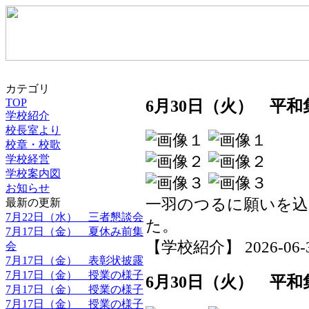
カテゴリ
6月30日（火） 平和
TOP
学校紹介
校長室より
校章・校歌
学校経営
学校案内図
お知らせ
一羽のつるに願いを込
最新の更新
7月22日（水） 三者懇談会
た。
7月17日（金） 夏休み前集
【学校紹介】 2026-06-30 
会
7月17日（金） 表彰状披露
7月17日（金） 授業の様子
6月30日（火） 平和
7月17日（金） 授業の様子
7月17日（金） 授業の様子