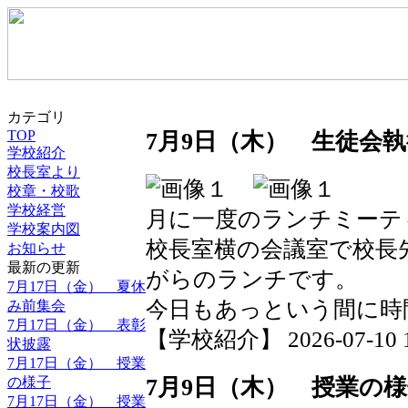
カテゴリ
TOP
7月9日（木） 生徒会
学校紹介
校長室より
校章・校歌
学校経営
月に一度のランチミーテ
学校案内図
校長室横の会議室で校長
お知らせ
最新の更新
がらのランチです。
7月17日（金） 夏休
今日もあっという間に時
み前集会
7月17日（金） 表彰
【学校紹介】 2026-07-10 19
状披露
7月17日（金） 授業
の様子
7月9日（木） 授業の
7月17日（金） 授業