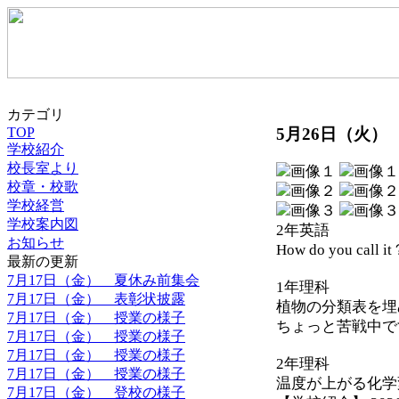
カテゴリ
5月26日（火）
TOP
学校紹介
校長室より
校章・校歌
学校経営
学校案内図
2年英語
お知らせ
How do you call i
最新の更新
7月17日（金） 夏休み前集会
1年理科
7月17日（金） 表彰状披露
植物の分類表を埋
7月17日（金） 授業の様子
ちょっと苦戦中で
7月17日（金） 授業の様子
7月17日（金） 授業の様子
2年理科
7月17日（金） 授業の様子
温度が上がる化学
7月17日（金） 登校の様子