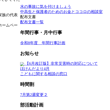
水の事故に気を付けましょう
中高生と保護者のためのお金とココロの相談室
家族の代表
配布文書
配布文書一覧
ホームペー
年間行事・月中行事
令和8年度 年間行事計画
お知らせ
【6月改訂版】非常災害時の対応について
ほけんだより4月
こどもに関する相談の窓口
時間割
7月第2週変更２
部活動計画