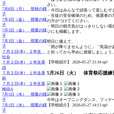
子
さい。
7月6日（月） 登校の様
・今日はみんなで頑張って楽しむぞ
子
・生徒の安全確保のため。保護者の
7月3日（金） 授業の様
の方がつけてください。
子
・明日の朝天気がはっきりしない場
7月3日（金） 授業の様
ジにも掲載します。
子
7月3日（金） 授業の様
明日に備えて、
子
「雨が降りませんように」「気温が
７月２日(木) ２年生
と祈ってから早めに就寝しましょう
社会
【学校紹介】 2026-05-27 21:34 up!
７月２日(木) １年生英
語
5月26日（火） 体育祭応援練
７月２日(木) １年生美
術
７月２日(木) ２年生英
検IBA
7月1日（水） 授業の様
今年はオープニングダンス、フィナ
子
【学校紹介】 2026-05-27 14:13 up!
7月1日（水） 授業の様
子