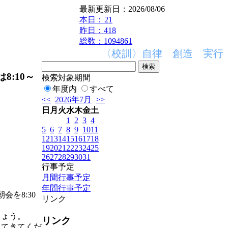
最新更新日：2026/08/06
本日：
21
昨日：418
総数：1094861
〈校訓〉自律 創造 実行 〈
:10～
検索対象期間
年度内
すべて
<<
2026年7月
>>
日
月
火
水
木
金
土
1
2
3
4
5
6
7
8
9
10
11
12
13
14
15
16
17
18
19
20
21
22
23
24
25
26
27
28
29
30
31
行事予定
月間行事予定
年間行事予定
会を8:30
リンク
しょう。
リンク
れてきてくだ