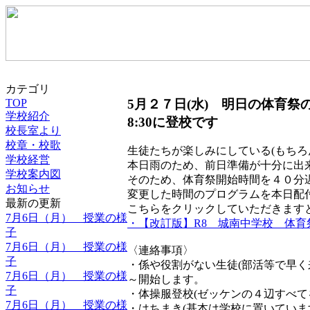
カテゴリ
5月２７日(水) 明日の体育祭
TOP
学校紹介
8:30に登校です
校長室より
校章・校歌
生徒たちが楽しみにしている(もちろ
学校経営
本日雨のため、前日準備が十分に出
学校案内図
そのため、体育祭開始時間を４０分
お知らせ
変更した時間のプログラムを本日配
最新の更新
こちらをクリックしていただきます
7月6日（月） 授業の様
・【改訂版】R8 城南中学校 体育
子
7月6日（月） 授業の様
〈連絡事項〉
子
・係や役割がない生徒(部活等で早く来る
7月6日（月） 授業の様
～開始します。
子
・体操服登校(ゼッケンの４辺すべ
7月6日（月） 授業の様
・はちまき(基本は学校に置いてい