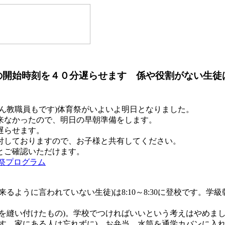
の開始時刻を４０分遅らせます 係や役割がない生徒は8
ん教職員もです)体育祭がいよいよ明日となりました。
来なかったので、明日の早朝準備をします。
遅らせます。
付しておりますので、お子様と共有してください。
とご確認いただけます。
祭プログラム
ように言われていない生徒)は8:10～8:30に登校です。学級朝
てを縫い付けたもの)。学校でつければいいという考えはやめま
ます。家にある人は忘れずに)、お弁当、水筒を通学カバンに入