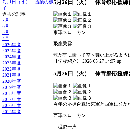
5月26日（火） 体育祭応援練
7月1日（水） 授業の様
子
過去の記事
7月
6月
5月
東軍スローガン
4月
飛龍乗雲
2026年度
2025年度
龍が雲に乗って空へ舞い上がるよう
2024年度
【学校紹介】 2026-05-27 14:07 up!
2023年度
2022年度
5月26日（火） 体育祭応援練
2021年度
2020年度
2019年度
2018年度
2017年度
今年の応援合戦は東軍と西軍に分か
2016年度
2015年度
西軍スローガン
猛虎一声