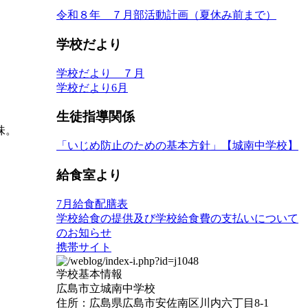
令和８年 ７月部活動計画（夏休み前まで）
学校だより
学校だより ７月
学校だより6月
生徒指導関係
味。
「いじめ防止のための基本方針」【城南中学校】
給食室より
7月給食配膳表
学校給食の提供及び学校給食費の支払いについて
のお知らせ
携帯サイト
学校基本情報
広島市立城南中学校
住所：広島県広島市安佐南区川内六丁目8-1