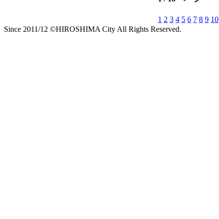
1
2
3
4
5
6
7
8
9
10
Since 2011/12 ©HIROSHIMA City All Rights Reserved.