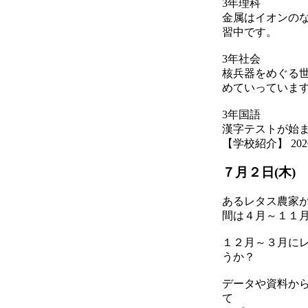
3年理科
金属はイオンの
習中です。
3年社会
核兵器をめぐる
めていっていま
3年国語
漢字テストが始
【学校紹介】 2026-07
７月２日(木)
あるレタス農家
間は４月～１１
１２月～３月に
うか？
データや資料か
て