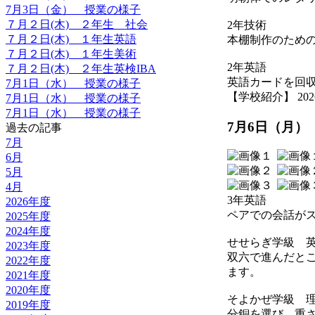
7月3日（金） 授業の様子
７月２日(木) ２年生 社会
2年技術
７月２日(木) １年生英語
本棚制作のため
７月２日(木) １年生美術
2年英語
７月２日(木) ２年生英検IBA
英語カードを回
7月1日（水） 授業の様子
【学校紹介】 2026-07
7月1日（水） 授業の様子
7月1日（水） 授業の様子
7月6日（月）
過去の記事
7月
6月
5月
4月
3年英語
2026年度
ペアでの会話が
2025年度
2024年度
せせらぎ学級 
2023年度
双六で進んだと
2022年度
ます。
2021年度
2020年度
そよかぜ学級 
2019年度
分銅を選び、重