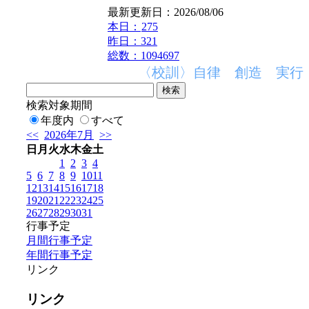
最新更新日：2026/08/06
本日：
275
昨日：321
総数：1094697
〈校訓〉自律 創造 実行 〈
検索対象期間
年度内
すべて
<<
2026年7月
>>
日
月
火
水
木
金
土
1
2
3
4
5
6
7
8
9
10
11
12
13
14
15
16
17
18
19
20
21
22
23
24
25
26
27
28
29
30
31
行事予定
月間行事予定
年間行事予定
リンク
リンク