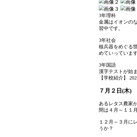
3年理科
金属はイオンの
習中です。
3年社会
核兵器をめぐる
めていっていま
3年国語
漢字テストが始
【学校紹介】 2026-07
７月２日(木)
あるレタス農家
間は４月～１１
１２月～３月に
うか？