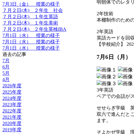
明朝体でのレタ
7月3日（金） 授業の様子
７月２日(木) ２年生 社会
2年技術
７月２日(木) １年生英語
本棚制作のため
７月２日(木) １年生美術
７月２日(木) ２年生英検IBA
2年英語
7月1日（水） 授業の様子
英語カードを回
7月1日（水） 授業の様子
【学校紹介】 2026-07
7月1日（水） 授業の様子
過去の記事
7月6日（月）
7月
6月
5月
4月
2026年度
3年英語
2025年度
ペアでの会話が
2024年度
2023年度
せせらぎ学級 
2022年度
双六で進んだと
2021年度
ます。
2020年度
2019年度
そよかぜ学級 