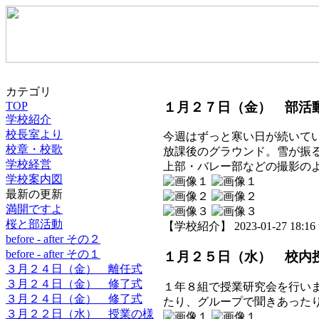
カテゴリ
１月２７日（金） 部活
TOP
学校紹介
校長室より
今週はずっと寒い日が続いて
校章・校歌
放課後のグラウンド。雪が振
学校経営
上部・バレー部などの撮影の
学校案内図
最新の更新
満開ですよ
桜と部活動
【学校紹介】 2023-01-27 18:16 
before - after その２
before - after その１
１月２５日（水） 校内
３月２４日（金） 離任式
３月２４日（金） 修了式
１年８組で授業研究会を行い
３月２４日（金） 修了式
たり、グループで聞きあった
３月２２日（水） 授業の様