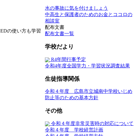
水の事故に気を付けましょう
中高生と保護者のためのお金とココロの
相談室
配布文書
EDの使い方も学習
配布文書一覧
学校だより
R4年間行事予定
令和4年度全国学力・学習状況調査結果
生徒指導関係
令和４年度 広島市立城南中学校いじめ
防止等のための基本方針
その他
令和４年度非常災害時の対応について
令和４年度 学校経営計画