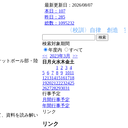
最新更新日：2026/08/07
本日：
107
昨日：285
総数：1095232
〈校訓〉自律 創造 実
検索対象期間
年度内
すべて
<<
2023年3月
>>
ケットボール部・陸
日
月
火
水
木
金
土
1
2
3
4
5
6
7
8
9
10
11
12
13
14
15
16
17
18
19
20
21
22
23
24
25
26
27
28
29
30
31
行事予定
月間行事予定
年間行事予定
リンク
て、資料を読み解い
リンク