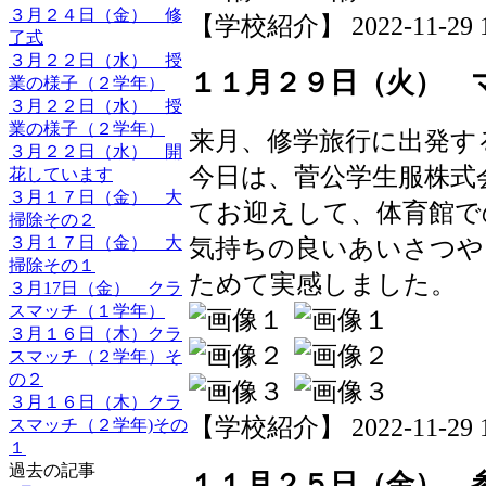
３月２４日（金） 修
【学校紹介】 2022-11-29 15
了式
３月２２日（水） 授
１１月２９日（火） 
業の様子（２学年）
３月２２日（水） 授
業の様子（２学年）
来月、修学旅行に出発す
３月２２日（水） 開
今日は、菅公学生服株式
花しています
３月１７日（金） 大
てお迎えして、体育館で
掃除その２
気持ちの良いあいさつや
３月１７日（金） 大
掃除その１
ためて実感しました。
３月17日（金） クラ
スマッチ（１学年）
３月１６日（木）クラ
スマッチ（２学年）そ
の２
３月１６日（木）クラ
【学校紹介】 2022-11-29 11
スマッチ（２学年)その
１
過去の記事
１１月２５日（金） 