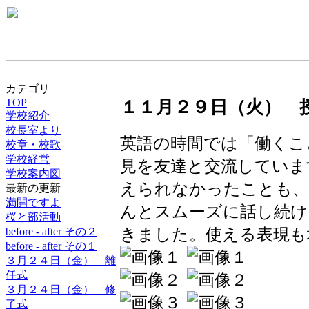
カテゴリ
TOP
１１月２９日（火） 
学校紹介
校長室より
英語の時間では「働くこ
校章・校歌
学校経営
見を友達と交流していま
学校案内図
えられなかったことも、
最新の更新
満開ですよ
んとスムーズに話し続け
桜と部活動
きました。使える表現も
before - after その２
before - after その１
３月２４日（金） 離
任式
３月２４日（金） 修
了式