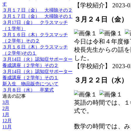
す
【学校紹介】 2023-03-2
３月１７日（金） 大掃除その２
３月１７日（金） 大掃除その１
３月２４日（金）
３月17日（金） クラスマッチ
（１学年）
３月１６日（木）クラスマッチ
今日は令和４年度修
（２学年）その２
３月１６日（木）クラスマッチ
校長先生からの話を
（２学年)その１
した。
３月14日（火）認知症サポーター
【学校紹介】 2023-03-2
養成講座（２学年）その２
３月14日（火）認知症サポーター
養成講座（２学年）その１
３月２２日（水）
新入生 物品販売について
３月８日（水） 卒業式
過去の記事
英語の時間では、１
3月
2月
式で。
1月
12月
数学の時間では、み
11月