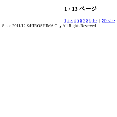
1 / 13 ページ
1
2
3
4
5
6
7
8
9
10
｜
次へ>>
Since 2011/12 ©HIROSHIMA City All Rights Reserved.