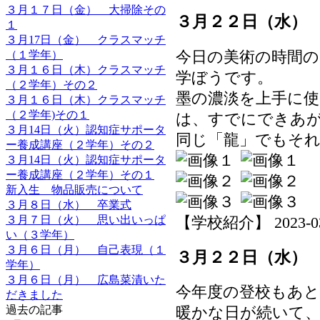
３月１７日（金） 大掃除その
３月２２日（水）
１
３月17日（金） クラスマッチ
今日の美術の時間の
（１学年）
３月１６日（木）クラスマッチ
学ぼうです。
（２学年）その２
墨の濃淡を上手に
３月１６日（木）クラスマッチ
（２学年)その１
は、すでにできあ
３月14日（火）認知症サポータ
同じ「龍」でもそ
ー養成講座（２学年）その２
３月14日（火）認知症サポータ
ー養成講座（２学年）その１
新入生 物品販売について
３月８日（水） 卒業式
３月７日（火） 思い出いっぱ
【学校紹介】 2023-03-2
い（３学年）
３月６日（月） 自己表現（１
３月２２日（水）
学年）
３月６日（月） 広島菜漬いた
今年度の登校もあ
だきました
過去の記事
暖かな日が続いて