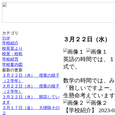
カテゴリ
TOP
３月２２日（水）
学校紹介
校長室より
校章・校歌
英語の時間では、１
学校経営
学校案内図
式で。
最新の更新
３月２２日（水） 授業の様子
数学の時間では、
（２学年）
３月２２日（水） 授業の様子
「難しいですよー
（２学年）
生懸命考えていま
３月２２日（水） 開花してい
ます
３月１７日（金） 大掃除その
【学校紹介】 2023-03-2
２