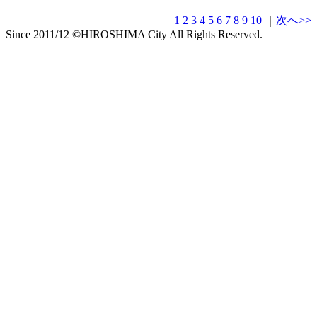
1
2
3
4
5
6
7
8
9
10
｜
次へ>>
Since 2011/12 ©HIROSHIMA City All Rights Reserved.