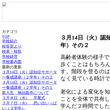
カテゴリ
TOP
３月14日（火）認
学校紹介
年）その２
校長室より
校章・校歌
高齢者体験の様子で
学校経営
学校案内図
歩くことはもちろ
最新の更新
す。階段を登るの
３月14日（火）認知症サポータ
ー養成講座（２学年）その２
なく見ている時計
３月14日（火）認知症サポータ
ー養成講座（２学年）その１
老化による変化を
新入生 物品販売について
３月８日（水） 卒業式
ことを全体で共有
３月７日（火） 思い出いっぱ
学んだ２時間でし
い（３学年）