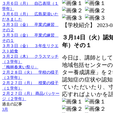
３月６日（月） 自己表現（１
学年）
３月６日（月） 広島菜漬いた
だきました
【学校紹介】 2023-03-1
３月３日（金） 卒業式練習
その２
３月３日（金） 卒業式練習
３月14日（火）認
その１
年）その１
３月３日（金） ３年生リクエ
スト給食
３月２日（木） クラスマッチ
今日は、講師として 
（３学年）
地域包括センター
「梅林春来い祭り」
ター養成講座」を２
２月２８日（火） 学校の様子
（３学年）
認知症の症状や認
２月２７日（月） 授業の様子
ていただいたり、
（１学年）
応すればよいかを
２月２７日（月） 商品パッケー
ジ（２学年）
過去の記事
3月