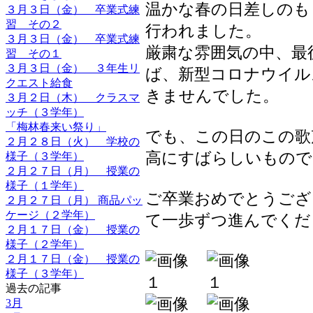
温かな春の日差しのも
３月３日（金） 卒業式練
習 その２
行われました。
３月３日（金） 卒業式練
厳粛な雰囲気の中、最
習 その１
３月３日（金） ３年生リ
ば、新型コロナウイル
クエスト給食
きませんでした。
３月２日（木） クラスマ
ッチ（３学年）
「梅林春来い祭り」
でも、この日のこの歌
２月２８日（火） 学校の
高にすばらしいもので
様子（３学年）
２月２７日（月） 授業の
様子（１学年）
ご卒業おめでとうござ
２月２７日（月） 商品パッ
ケージ（２学年）
て一歩ずつ進んでくだ
２月１７日（金） 授業の
様子（２学年）
２月１７日（金） 授業の
様子（３学年）
過去の記事
3月