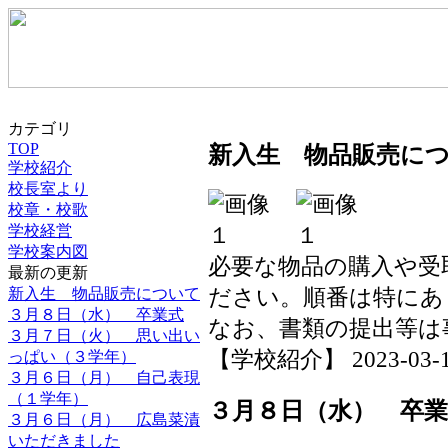
カテゴリ
TOP
新入生 物品販売に
学校紹介
校長室より
校章・校歌
学校経営
学校案内図
必要な物品の購入や受
最新の更新
ださい。順番は特にあ
新入生 物品販売について
３月８日（水） 卒業式
なお、書類の提出等は
３月７日（火） 思い出い
【学校紹介】 2023-03-10 
っぱい（３学年）
３月６日（月） 自己表現
（１学年）
３月８日（水） 卒業
３月６日（月） 広島菜漬
いただきました