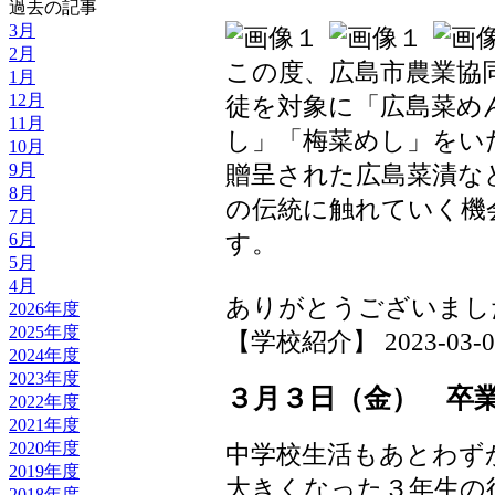
過去の記事
3月
2月
この度、広島市農業協
1月
12月
徒を対象に「広島菜め
11月
し」「梅菜めし」をい
10月
9月
贈呈された広島菜漬な
8月
の伝統に触れていく機
7月
す。
6月
5月
4月
ありがとうございまし
2026年度
2025年度
【学校紹介】 2023-03-06 
2024年度
2023年度
３月３日（金） 卒
2022年度
2021年度
2020年度
中学校生活もあとわず
2019年度
大きくなった３年生の
2018年度