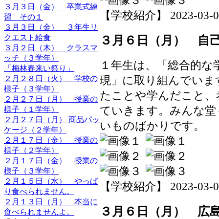
３月３日（金） 卒業式練
【学校紹介】 2023-03-07 
習 その１
３月３日（金） ３年生リ
クエスト給食
３月６日（月） 自
３月２日（木） クラスマ
ッチ（３学年）
１年生は、「総合的な
「梅林春来い祭り」
現」に取り組んでいま
２月２８日（火） 学校の
様子（３学年）
たことや学んだこと、
２月２７日（月） 授業の
ていきます。みんな堂
様子（１学年）
２月２７日（月） 商品パッ
いものばかりです。
ケージ（２学年）
２月１７日（金） 授業の
様子（２学年）
２月１７日（金） 授業の
様子（３学年）
２月１５日（水） やっぱ
【学校紹介】 2023-03-06 
り食べられません。
２月１３日（月） 本当に
３月６日（月） 広
食べられませんよ。