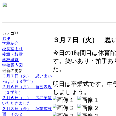
カテゴリ
TOP
３月７日（火） 思
学校紹介
校長室より
今日の1時間目は体育
校章・校歌
学校経営
す。笑いあり・拍手あ
学校案内図
た。
最新の更新
３月７日（火） 思い出い
っぱい（３学年）
明日は卒業式です。中
３月６日（月） 自己表現
しましょう。
（１学年）
３月６日（月） 広島菜漬
いただきました
３月３日（金） 卒業式練
習 その２