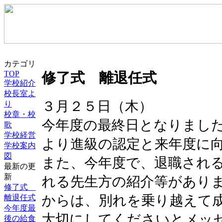
カテゴリ
TOP
修了式 離退任式
学校紹介
校長室よ
３月２５日（木）
り
校章・校
今年度の最終日となりまし
歌
学校経営
より進級の認定と来年度に
学校案内
図
また、今年度で、退職され
最新の更
新
れる先生方の紹介等があり
修了式
からは、別れを乗り越えて
離退任式
今年度最
大切にしてくださいとメッ
後の給食