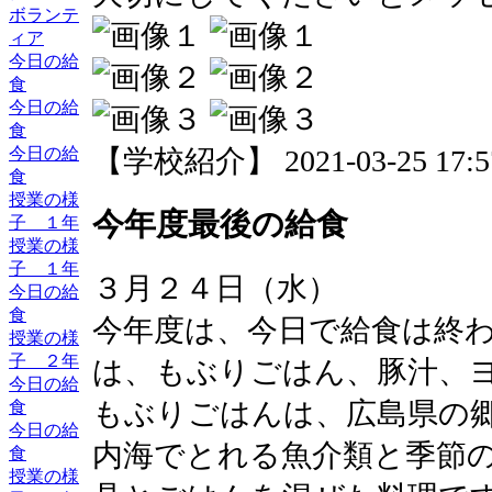
ボランテ
ィア
今日の給
食
今日の給
食
今日の給
【学校紹介】 2021-03-25 17:57
食
授業の様
今年度最後の給食
子 １年
授業の様
子 １年
３月２４日（水）
今日の給
食
今年度は、今日で給食は終
授業の様
子 ２年
は、もぶりごはん、豚汁、
今日の給
もぶりごはんは、広島県の
食
今日の給
内海でとれる魚介類と季節
食
授業の様