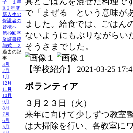
具とごはんを混ぜた料理で
子 １年
R３年度
で「まぜる」という意味が
新入生の
保護者の
ました。給食では、ごはん
皆様へ
ないようにもぶりながらい
第49回卒
業証書授
そうさまでした。
与式 ２
過去の記
事
3月
【学校紹介】 2021-03-25 17:46
2月
1月
12月
ボランティア
11月
10月
３月２３日（火）
9月
8月
来年に向けて少しずつ教室
7月
6月
は大掃除を行い、各教室に
5月
4月