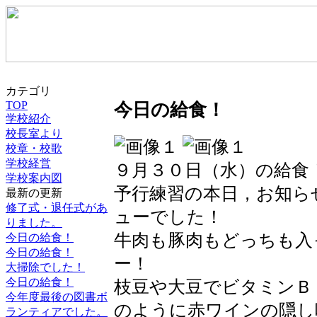
カテゴリ
TOP
今日の給食！
学校紹介
校長室より
校章・校歌
学校経営
９月３０日（水）の給食
学校案内図
予行練習の本日，お知ら
最新の更新
修了式・退任式があ
ューでした！
りました。
牛肉も豚肉もどっちも入
今日の給食！
今日の給食！
ー！
大掃除でした！
今日の給食！
枝豆や大豆でビタミンＢ
今年度最後の図書ボ
のように赤ワインの隠し
ランティアでした。