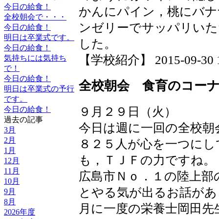
今日の給食！
かんにパイン，桃にバナ
全校朝会で・・・
ンゼリーでサッパリいた
今日の給食！
明日は卒業式です。
した。
今日の給食！
【学校紹介】 2015-09-30 18
気持ちには気持ち
で！
今日の給食！
全校朝会 食育のコー
明日は卒業式の予行
です。
９月２９日（火）
今日の給食！
過去の記事
今日は週に一回の全校朝
3月
2月
８２５人が心を一つにし
1月
も，ＴＪＦの力ですね。
12月
11月
広島市Ｎｏ．１の陸上部
10月
とやる気が出るお話があ
9月
8月
月に一度の栄養士岡田先
2026年度