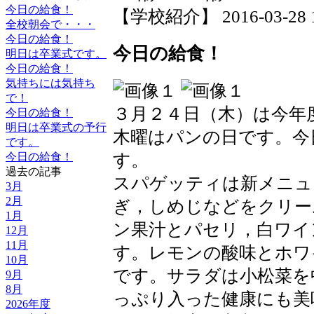
今日の給食！
【学校紹介】 2016-03-28 14
全校朝会で・・・
今日の給食！
今日の給食！
明日は卒業式です。
今日の給食！
気持ちには気持ち
で！
３月２４日（木）は今年
今日の給食！
明日は卒業式の予行
木曜はパンの日です。今
です。
す。
今日の給食！
過去の記事
スパゲッティは新メニュ
3月
2月
ぎ，しめじなどをクリー
1月
ン果汁とパセリ，白ワイ
12月
11月
す。レモンの酸味とホワ
10月
です。サラダは小松菜を
9月
8月
っぷり入った健康にも美
2026年度