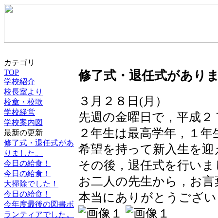
カテゴリ
TOP
修了式・退任式があり
学校紹介
校長室より
３月２８日(月）
校章・校歌
学校経営
先週の金曜日で，平成２
学校案内図
２年生は最高学年，１年
最新の更新
修了式・退任式があ
希望を持って新入生を迎
りました。
その後，退任式を行いま
今日の給食！
今日の給食！
お二人の先生から，お言
大掃除でした！
今日の給食！
本当にありがとうござい
今年度最後の図書ボ
ランティアでした。